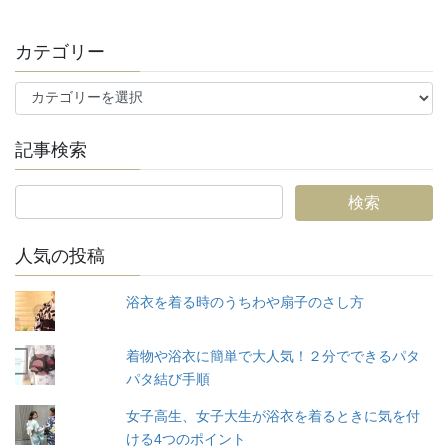
カテゴリー
カ
テ
ゴ
記事検索
リ
ー
人気の投稿
浴衣を着る時のうちわや扇子のさし方
着物や浴衣に簡単で大人気！２分でできるパタ
パタ結び手順
女子高生、女子大生が浴衣を着るときに気を付
ける4つのポイント